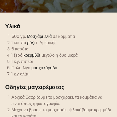
Υλικά
500 γρ.
Μοσχάρι ελιά
σε κομμάτια
1 κουπα
ρύζι
τ. Αμερικής
6 καρότα
1 ξερό
κρεμμύδι
μεγάλο ή δυο μικρά
1 κ.γ. πιπέρι
Πολυ λίγο
μοσχοκάρυδο
1 κ.γ αλάτι
Οδηγίες μαγειρέματος
Αρχικά Ξαφριζουμε το μοσχαράκι. τα κομμάτια να
είναι όπως η φωτογραφία.
Μέχρι να βράσει το μοσχαράκι ψιλοκόβουμε κρεμμύδι
και τα καρότα