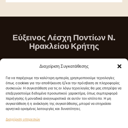
Εύξεινος Λέσχη Ποντίων Ν.
Ηρακλείου Κρήτης
Διεύθυνση
Διαχείριση Συγκατάθεσης
Σταδίου & Μικράς Ασίας Νέα Αλικαρνασσός, Ηράκλειο
Για να παρέχουμε την καλύτερη εμπειρία, χρησιμοποιούμε τεχνολογίες
Κρήτης
όπως cookies για την αποθήκευση ή/και την πρόσβαση σε πληροφορίες
συσκευών. Η συγκατάθεση για τις εν λόγω τεχνολογίες θα μας επιτρέψει να
επεξεργαστούμε δεδομένα προσωπικού χαρακτήρα, όπως συμπεριφορά
περιήγησης ή μοναδικά αναγνωριστικά σε αυτόν τον ιστότοπο. Η μη
συγκατάθεση ή η ανάκληση της συγκατάθεσης, μπορεί να επηρεάσει
αρνητικά ορισμένες λειτουργίες και δυνατότητες.
Επικοινωνία
Διαχείριση υπηρεσιών
info@elph.gr