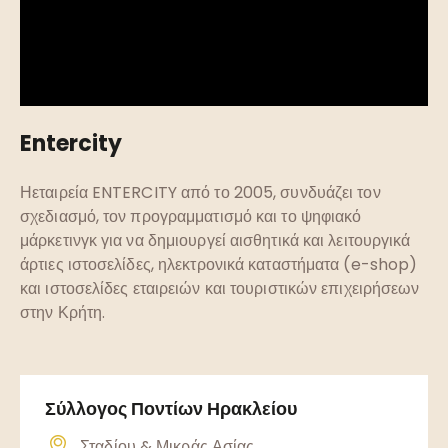
Entercity
Ηεταιρεία ENTERCITY από το 2005, συνδυάζει τον
σχεδιασμό, τον προγραμματισμό και το ψηφιακό
μάρκετινγκ για να δημιουργεί αισθητικά και λειτουργικά
άρτιες ιστοσελίδες, ηλεκτρονικά καταστήματα (e-shop)
και ιστοσελίδες εταιρειών και τουριστικών επιχειρήσεων
στην Κρήτη.
Σύλλογος Ποντίων Ηρακλείου
Σταδίου & Μικράς Ασίας