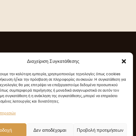
Διαχείριση Συγκατάθεσης
Επικοινωνία
χουμε την καλύτερη εμπειρία, χρησιμοποιούμε τεχνολογίες όπως cookies
Νέα
info@elph.gr
θήκευση ή/και την πρόσβαση σε πληροφορίες συσκευών. Η συγκατάθεση για
 τεχνολογίες θα μας επιτρέψει να επεξεργαστούμε δεδομένα προσωπικού
 Κρήτης
όπως συμπεριφορά περιήγησης ή μοναδικά αναγνωριστικά σε αυτόν τον
6977 212 384
 μη συγκατάθεση ή η ανάκληση της συγκατάθεσης, μπορεί να επηρεάσει
σμένες λειτουργίες και δυνατότητες.
υπηρεσιών
οδοχή
Δεν αποδέχομαι
Προβολή προτιμήσεων